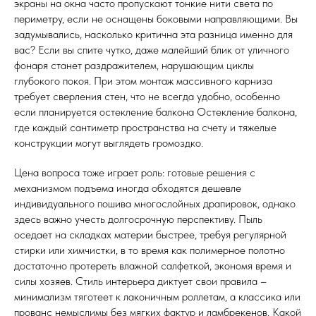
экраны на окна часто пропускают тонкие нити света по
периметру, если не оснащены боковыми направляющими. Вы
задумывались, насколько критична эта разница именно для
вас? Если вы спите чутко, даже малейший блик от уличного
фонаря станет раздражителем, нарушающим циклы
глубокого покоя. При этом монтаж массивного карниза
требует сверления стен, что не всегда удобно, особенно
если планируется остекление балкона Остекление балкона,
где каждый сантиметр пространства на счету и тяжелые
конструкции могут выглядеть громоздко.
Цена вопроса тоже играет роль: готовые решения с
механизмом подъема иногда обходятся дешевле
индивидуального пошива многослойных драпировок, однако
здесь важно учесть долгосрочную перспективу. Пыль
оседает на складках материи быстрее, требуя регулярной
стирки или химчистки, в то время как полимерное полотно
достаточно протереть влажной салфеткой, экономя время и
силы хозяев. Стиль интерьера диктует свои правила –
минимализм тяготеет к лаконичным роллетам, а классика или
прованс немыслимы без мягких фактур и ламбрекенов. Какой