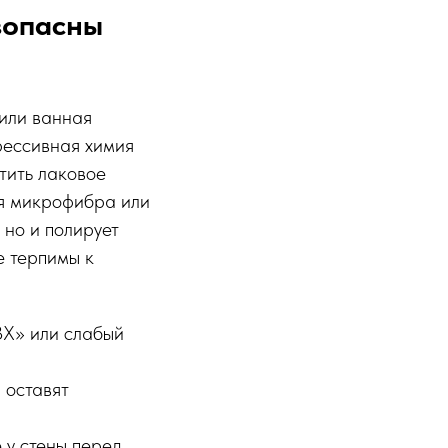
зопасны
 или ванная
рессивная химия
тить лаковое
ая микрофибра или
 но и полирует
е терпимы к
ВХ» или слабый
 оставят
 у стены перед