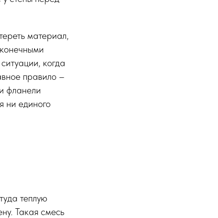
тереть материал,
сконечными
ситуации, когда
авное правило –
ли фланели
я ни единого
туда теплую
ену. Такая смесь