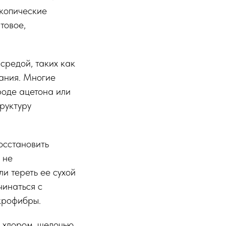
скопические
товое,
средой, таких как
мания. Многие
роде ацетона или
труктуру
осстановить
 не
и тереть ее сухой
чинаться с
крофибры.
с хлором, щелочью