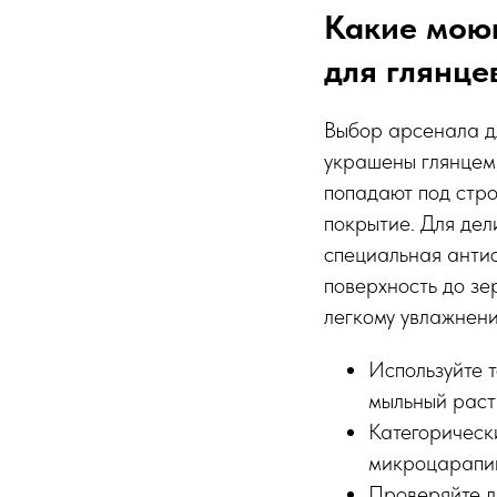
Какие мою
для глянце
Выбор арсенала дл
украшены глянцем,
попадают под стро
покрытие. Для дел
специальная антис
поверхность до зе
легкому увлажнени
Используйте 
мыльный раст
Категорически
микроцарапин
Проверяйте л