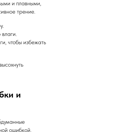
выми и плавными,
сивное трение.
у.
 влаги.
ги, чтобы избежать
высохнуть
бки и
обдуманные
ьной ошибкой.