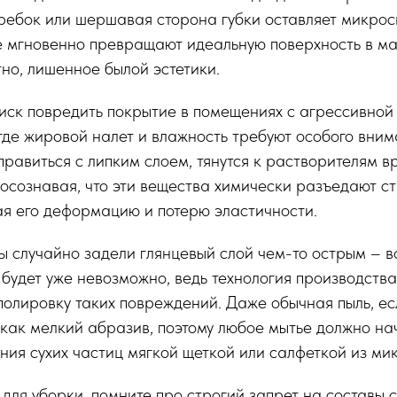
ребок или шершавая сторона губки оставляет микро
е мгновенно превращают идеальную поверхность в ма
но, лишенное былой эстетики.
ск повредить покрытие в помещениях с агрессивной 
 где жировой налет и влажность требуют особого вни
справиться с липким слоем, тянутся к растворителям в
е осознавая, что эти вещества химически разъедают с
ая его деформацию и потерю эластичности.
вы случайно задели глянцевый слой чем-то острым – в
будет уже невозможно, ведь технология производства
олировку таких повреждений. Даже обычная пыль, есл
 как мелкий абразив, поэтому любое мытье должно на
ния сухих частиц мягкой щеткой или салфеткой из ми
для уборки, помните про строгий запрет на составы 