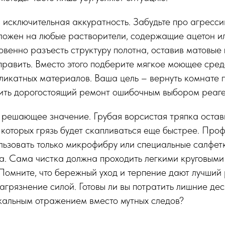
 исключительная аккуратность. Забудьте про агресс
ложен на любые растворители, содержащие ацетон ил
венно разъесть структуру полотна, оставив матовые
править. Вместо этого подберите мягкое моющее сред
еликатных материалов. Ваша цель – вернуть комнате
тить дорогостоящий ремонт ошибочным выбором реаге
 решающее значение. Грубая ворсистая тряпка остав
которых грязь будет скапливаться еще быстрее. Про
ьзовать только микрофибру или специальные салфетк
а. Сама чистка должна проходить легкими круговыми
Помните, что бережный уход и терпение дают лучший р
агрязнение силой. Готовы ли вы потратить лишние дес
кальным отражением вместо мутных следов?