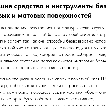
щие средства и инструменты бе
вых и матовых поверхностей
я наведения лоска зависит от фактуры: если в кухня
 требующим идеальный блеск, то любой спирт или аг
гий запрет, так как они способны безвозвратно испор
икатной чистка таких зон лучше всего подходит мягк
татическая тряпка, которая не просто собирает пыль,
ркального состояния, тогда как матовые полотна боле
ю, но все же боятся абразивных частиц.
только специализированные спреи с пометкой «для П
вор, чтобы избежать появления некрасивых пятен.
 откажитесь от порошков, соды и жестких губок – они
ы, которые будут собирать грязь еще активнее.
юбое новое моющее средство на незаметном участке