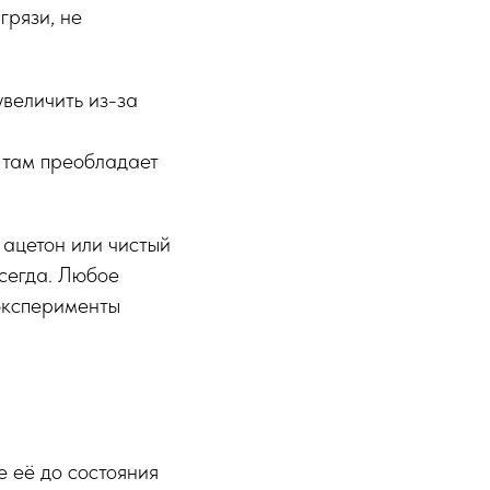
грязи, не
увеличить из-за
 там преобладает
 ацетон или чистый
всегда. Любое
 эксперименты
е её до состояния