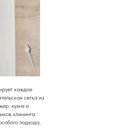
рирует каждое
тельская сетка из
жир: кухня и
ыков клининга.
особого подхода,