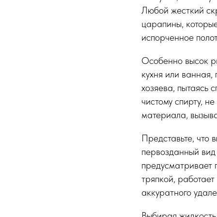
Любой жесткий ск
царапины, которы
испорченное полот
Особенно высок ри
кухня или ванная,
хозяева, пытаясь 
чистому спирту, н
материала, вызыв
Представьте, что 
первозданный вид 
предусматривает п
тряпкой, работает
аккуратного удале
Выбирая жидкость 