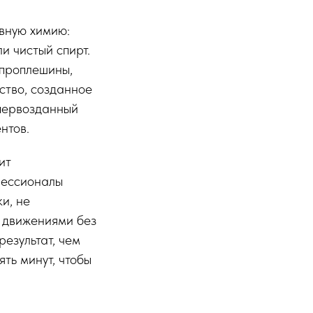
ивную химию:
и чистый спирт.
 проплешины,
ство, созданное
 первозданный
нтов.
ит
фессионалы
и, не
 движениями без
езультат, чем
ять минут, чтобы