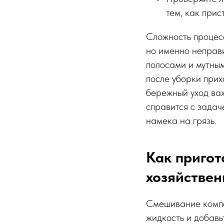
тем, как прис
Сложность процесс
но именно неправ
полосами и мутным
после уборки прих
бережный уход важ
справится с задач
намека на грязь.
Как пригот
хозяйствен
Смешивание компон
жидкость и добавьт